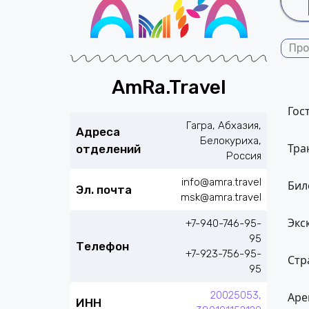
Про
AmRa.Travel
Гос
Гагра, Абхазия,
Адреса
Белокуриха,
Тра
отделений
Россия
info@amra.travel
Бил
Эл. почта
msk@amra.travel
Экс
+7-940-746-95-
95
Телефон
+7-923-756-95-
Стр
95
20025053,
Аре
ИНН