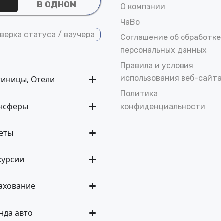
В ОДНОМ
О компании
ЧаВо
верка статуса / ваучера
Соглашение об обработке
персональных данных
Правила и условия
использования веб-сайт
тиницы, Отели
Политика
нсферы
конфиденциальности
еты
курсии
ахование
нда авто