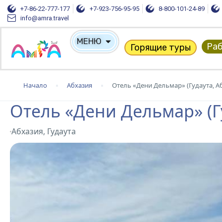
+7-86-22-777-177
+7-923-756-95-95
8-800-101-24-89
info@amra.travel
МЕНЮ
Раб
Горящие туры
Начало
Абхазия
Отель «Дени Дельмар» (Гудаута, А
Отель «Дени Дельмар» (Г
Абхазия, Гудаута