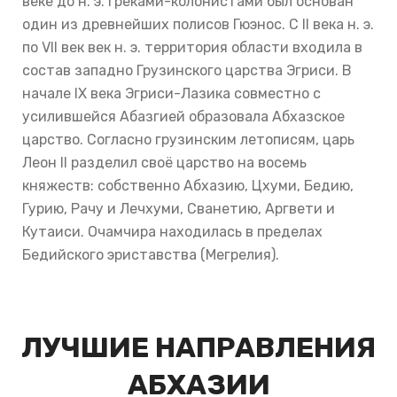
веке до н. э. греками-колонистами был основан
один из древнейших полисов Гюэнос. С II века н. э.
по VII век век н. э. территория области входила в
состав западно Грузинского царства Эгриси. В
начале IX века Эгриси-Лазика совместно с
усилившейся Абазгией образовала Абхазское
царство. Согласно грузинским летописям, царь
Леон II разделил своё царство на восемь
княжеств: собственно Абхазию, Цхуми, Бедию,
Гурию, Рачу и Лечхуми, Сванетию, Аргвети и
Кутаиси. Очамчира находилась в пределах
Бедийского эриставства (Мегрелия).
ЛУЧШИЕ НАПРАВЛЕНИЯ
АБХАЗИИ