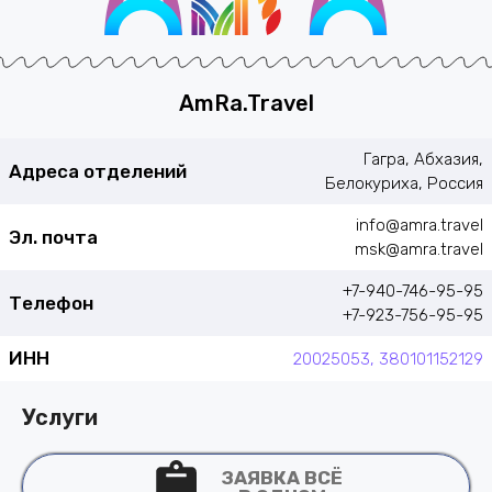
AmRa.Travel
Гагра, Абхазия,
Адреса отделений
Белокуриха, Россия
info@amra.travel
Эл. почта
msk@amra.travel
+7-940-746-95-95
Телефон
+7-923-756-95-95
ИНН
20025053, 380101152129
Услуги
ЗАЯВКА ВСЁ