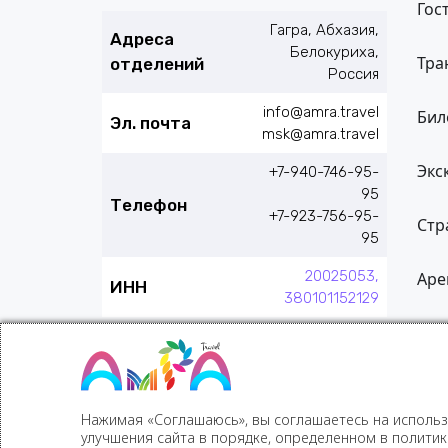
Гос
Гагра, Абхазия,
Адреса
Белокуриха,
Тра
отделений
Россия
info@amra.travel
Бил
Эл. почта
msk@amra.travel
Экс
+7-940-746-95-
95
Телефон
+7-923-756-95-
Стр
95
20025053,
Аре
ИНН
380101152129
Нажимая «Соглашаюсь», вы соглашаетесь на использ
улучшения сайта в порядке, определенном в полити