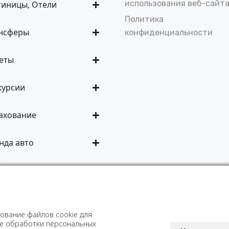
использования веб-сайт
тиницы, Отели
Политика
нсферы
конфиденциальности
еты
курсии
ахование
нда авто
ование файлов cookie для
© 2023-
2026
- AmR
ке обработки персональных