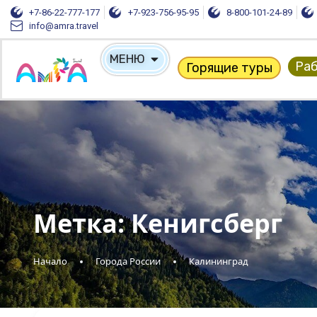
+7-86-22-777-177
+7-923-756-95-95
8-800-101-24-89
info@amra.travel
МЕНЮ
Раб
Горящие туры
Метка:
Кенигсберг
Начало
Города России
Калининград