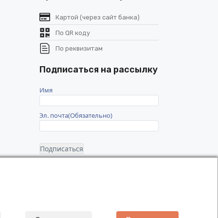
а
Картой (через сайт банка)
По QR коду
По реквизитам
Подписаться на рассылку
Имя
Эл. почта
(Обязательно)
a.Travel - Туристические услуги полного цикла