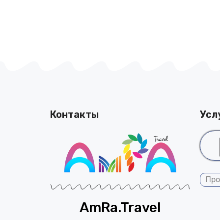
Контакты
Усл
Про
AmRa.Travel